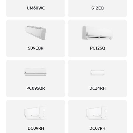
UM60WC
S12EQ
S09EQR
PC12SQ
PC09SQR
DC24RH
DC09RH
DC07RH