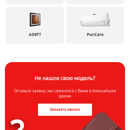
A09FT
PuriCare
Не нашли свою модель?
Оставьте заявку, мы свяжемся с
Вами в ближайшее
время
Заказать звонок