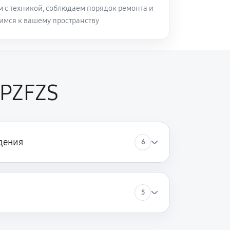
м с техникой, соблюдаем порядок ремонта и
имся к вашему пространству
0PZFZS
дения
6
5