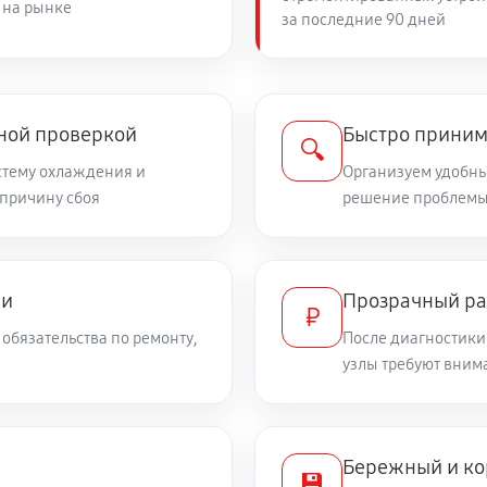
 на рынке
за последние 90 дней
450 руб
чной проверкой
Быстро приним
🔍
стему охлаждения и
Организуем удобный
 причину сбоя
решение проблемы
ми
Прозрачный ра
₽
обязательства по ремонту,
После диагностики
узлы требуют вним
Бережный и ко
💾