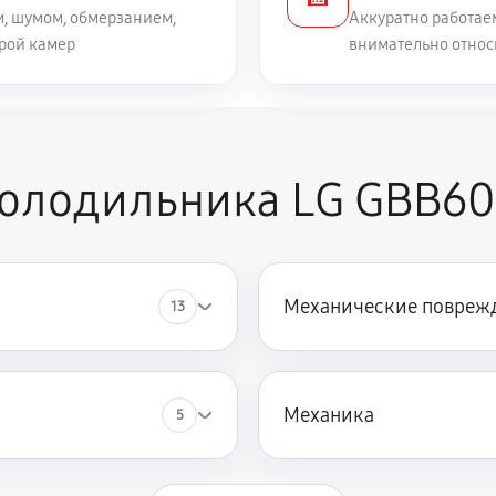
, шумом, обмерзанием,
Аккуратно работае
рой камер
внимательно относ
холодильника LG GBB6
Механические повреж
13
Механика
5