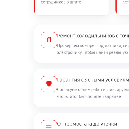
сотрудников в штате
лет
Замена нагревателя оттайки
Ремонт холодильников с то
📄
Проверяем компрессор, датчики, си
электронику, чтобы найти реальную
Гарантия с ясными условия
🛡️
Согласуем объём работ и фиксируем 
чтобы итог был понятен заранее
От термостата до утечки
☰