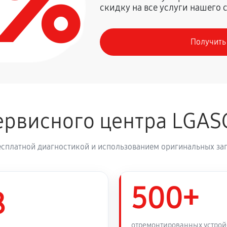
0%
скидку на все услуги нашего 
720 руб
Получить
410 руб
деления
800 руб
рвисного центра LGAS
1260 руб
ка LG GBB60PZFZS
есплатной диагностикой и использованием оригинальных зап
450 руб
60PZFZS
500+
450 руб
8
530 руб
ка LG GBB60PZFZS
отремонтированных устрой