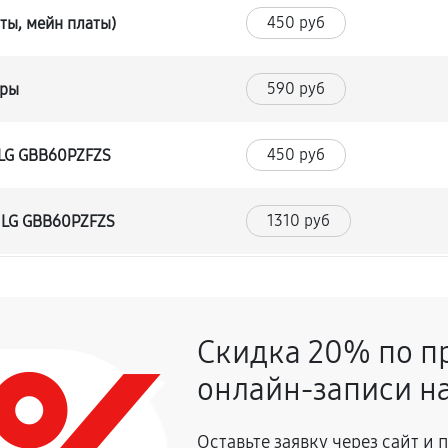
450 руб
ты, мейн платы)
590 руб
уры
450 руб
 LG GBB60PZFZS
1310 руб
 LG GBB60PZFZS
530 руб
Скидка 20% по п
590 руб
 LG GBB60PZFZS
онлайн-записи на
680 руб
Оставьте заявку через сайт и