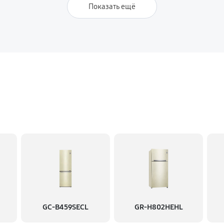
Показать ещё
GC-B459SECL
GR-H802HEHL