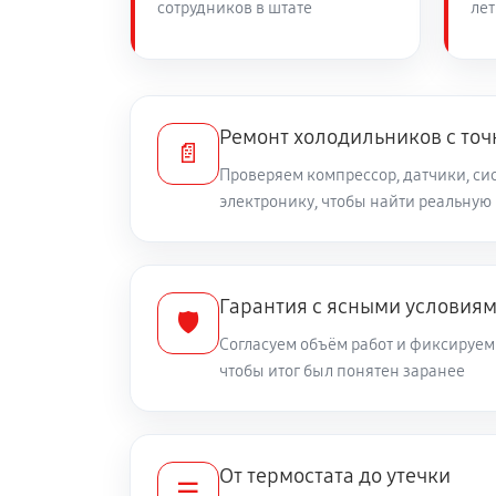
сотрудников в штате
лет
Замена нагревателя оттайки
Ремонт холодильников с то
📄
Проверяем компрессор, датчики, си
электронику, чтобы найти реальную
Гарантия с ясными условия
🛡️
Согласуем объём работ и фиксируем 
чтобы итог был понятен заранее
От термостата до утечки
☰