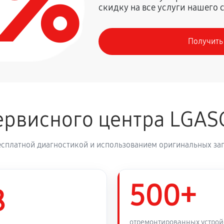
0%
скидку на все услуги нашего 
720 руб
Получить
410 руб
деления
800 руб
рвисного центра LGAS
1260 руб
ка LG GBB59PZPFS
есплатной диагностикой и использованием оригинальных зап
450 руб
59PZPFS
500+
450 руб
8
530 руб
ка LG GBB59PZPFS
отремонтированных устрой