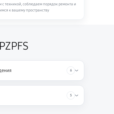
м с техникой, соблюдаем порядок ремонта и
имся к вашему пространству
9PZPFS
дения
6
5