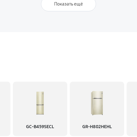
Показать ещё
GC-B459SECL
GR-H802HEHL