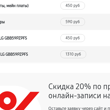
450 руб
ты, мейн платы)
590 руб
уры
450 руб
 LG GBB59PZPFS
1310 руб
 LG GBB59PZPFS
530 руб
Скидка 20% по п
590 руб
 LG GBB59PZPFS
онлайн-записи на
680 руб
Оставьте заявку через сайт и