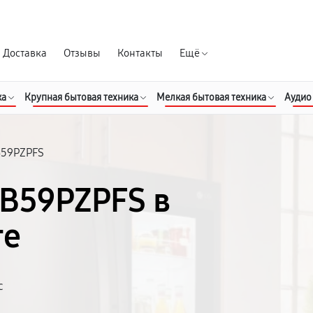
Гарантия д
Доставка
Отзывы
Контакты
Ещё
ка
Крупная бытовая техника
Мелкая бытовая техника
Аудио
59PZPFS
B59PZPFS в
ге
с