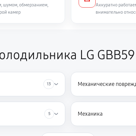
, шумом, обмерзанием,
Аккуратно работае
рой камер
внимательно относ
холодильника LG GBB5
Механические повреж
13
Механика
5