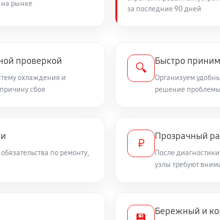
 на рынке
за последние 90 дней
450 руб
чной проверкой
Быстро приним
🔍
стему охлаждения и
Организуем удобный
 причину сбоя
решение проблемы
ми
Прозрачный ра
₽
обязательства по ремонту,
После диагностики
узлы требуют вним
Бережный и ко
💾