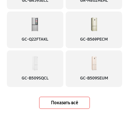
GC-B459SECL
GR-H802HEHL
GC-Q22FTAKL
GC-B569PECM
GC-B509SQCL
GC-B509SEUM
Показать всё