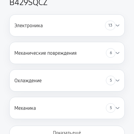
B429SQCZ
Электроника
13
Механические повреждения
6
Охлаждение
5
Механика
5
Показать ещё