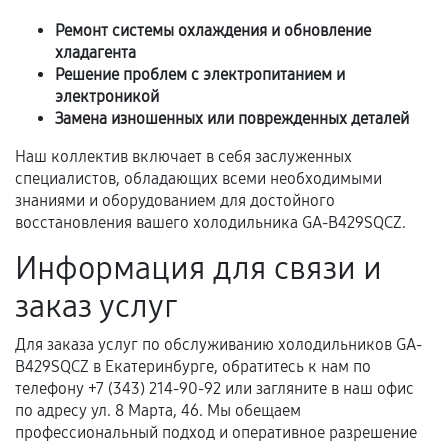
Обращение после окончания гарантийного
Ремонт системы охлаждения и обновление
срока.
хладагента
Программные сбои, если это не указано в
Решение проблем с электропитанием и
отдельных условиях.
электроникой
Замена изношенных или поврежденных деталей
Наш коллектив включает в себя заслуженных
Если комплектующие куплены
специалистов, обладающих всеми необходимыми
самостоятельно
знаниями и оборудованием для достойного
восстановления вашего холодильника GA-B429SQCZ.
Гарантия на выполненные работы может
Информация для связи и
сохраняться полностью или частично, если
соблюдены следующие условия:
заказ услуг
Предоставленные детали подходят по
техническим параметрам и не имеют внешних
Для заказа услуг по обслуживанию холодильников GA-
дефектов.
B429SQCZ в Екатеринбурге, обратитесь к нам по
телефону +7 (343) 214-90-92 или загляните в наш офис
Установка была выполнена нашим сервисным
по адресу ул. 8 Марта, 46. Мы обещаем
центром.
профессиональный подход и оперативное разрешение
При этом гарантия на сами комплектующие