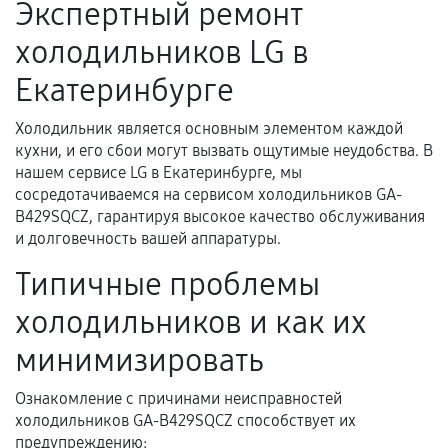
Экспертный ремонт
Поломка установленной детали при
холодильников LG в
нормальной эксплуатации в течение
гарантийного срока.
Екатеринбурге
Несоответствие комплектующей заявленным
техническим характеристикам.
Холодильник является основным элементом каждой
кухни, и его сбои могут вызвать ощутимые неудобства. В
нашем сервисе LG в Екатеринбурге, мы
сосредотачиваемся на сервисом холодильников GA-
Документы для подтверждения
B429SQCZ, гарантируя высокое качество обслуживания
гарантии
и долговечность вашей аппаратуры.
Гарантийный талон.
Типичные проблемы
Акт выполненных работ с датой, перечнем
холодильников и как их
услуг и сроком гарантии.
минимизировать
Документы на установленные комплектующие
и кассовый чек.
Ознакомление с причинами неисправностей
холодильников GA-B429SQCZ способствует их
предупреждению: