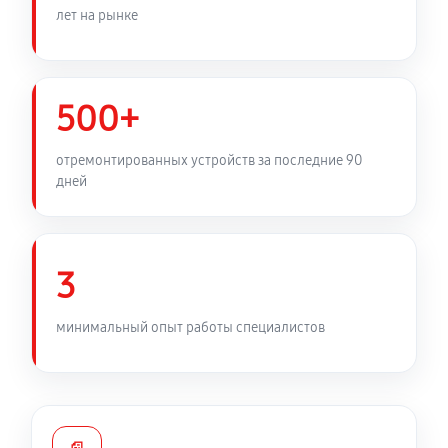
лет на рынке
450 руб
60 минут
Замена фильтра осушителя
450 руб
60 минут
500+
Замена электросхемы холодильника LG GA-
отремонтированных устройств за последние 90
B429SQCZ
дней
530 руб
60 минут
Замена нагревателя оттайки
3
450 руб
60 минут
минимальный опыт работы специалистов