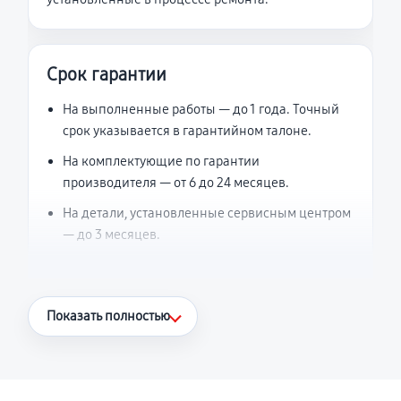
Срок гарантии
На выполненные работы — до 1 года. Точный
срок указывается в гарантийном талоне.
На комплектующие по гарантии
производителя — от 6 до 24 месяцев.
На детали, установленные сервисным центром
— до 3 месяцев.
Что считается гарантийным случаем
Показать полностью
Повторное возникновение неисправности,
напрямую связанной с выполненным
ремонтом.