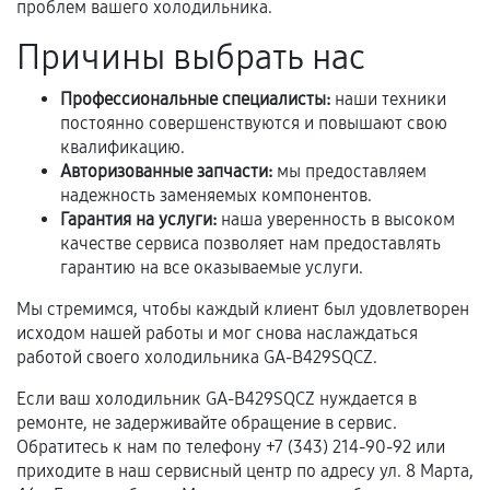
проблем вашего холодильника.
остается на стороне производителя или
Причины выбрать нас
продавца. За качество сторонних деталей
сервисный центр ответственности не несет.
Профессиональные специалисты:
наши техники
постоянно совершенствуются и повышают свою
квалификацию.
Авторизованные запчасти:
мы предоставляем
надежность заменяемых компонентов.
Гарантия на услуги:
наша уверенность в высоком
качестве сервиса позволяет нам предоставлять
гарантию на все оказываемые услуги.
Мы стремимся, чтобы каждый клиент был удовлетворен
исходом нашей работы и мог снова наслаждаться
работой своего холодильника GA-B429SQCZ.
Если ваш холодильник GA-B429SQCZ нуждается в
ремонте, не задерживайте обращение в сервис.
Обратитесь к нам по телефону +7 (343) 214-90-92 или
приходите в наш сервисный центр по адресу ул. 8 Марта,