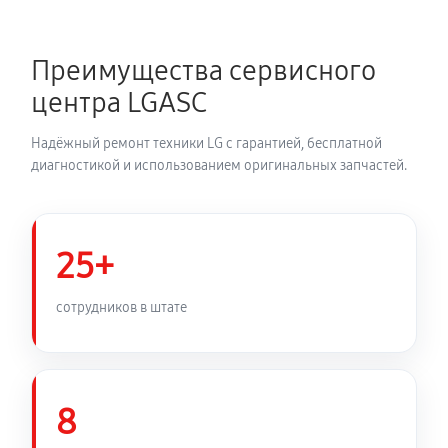
Перевешивание дверей
680 руб
60 минут
Преимущества сервисного
Устранение засора трубопровода
центра LGASC
720 руб
60 минут
Надёжный ремонт техники LG с гарантией, бесплатной
Ремонт датчика морозильного отделения
диагностикой и использованием оригинальных запчастей.
410 руб
60 минут
Прочистка дренажной системы
25+
800 руб
60 минут
сотрудников в штате
Замена трубопровода холодильника LG GA-
B429SQCZ
1260 руб
60 минут
8
Замена ТЭН холодильника LG GA-B429SQCZ