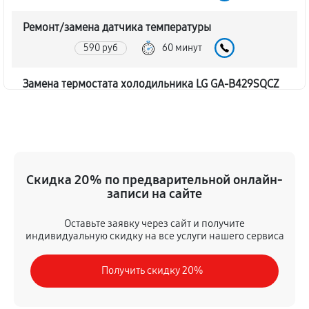
Ремонт/замена датчика температуры
590 руб
60 минут
Замена термостата холодильника LG GA-B429SQCZ
450 руб
60 минут
Замена дефростера холодильника LG GA-B429SQCZ
1310 руб
60 минут
Скидка 20% по предварительной онлайн-
записи на сайте
Замена мотор-компрессора
530 руб
60 минут
Оставьте заявку через сайт и получите
индивидуальную скидку на все услуги нашего сервиса
Ремонт испарителя холодильника LG GA-B429SQCZ
Получить скидку 20%
590 руб
60 минут