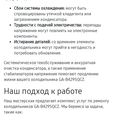
Расширенная гарантия
Сбои системы охлаждения:
могут быть
спровоцированы утечкой хладагента или
В некоторых случаях возможно оформление
загрязнением конденсатора.
расширенной гарантии. Стоимость, сроки и
Трудности с подачей электричества:
перепады
условия продления согласовываются отдельно и
напряжения могут повлиять на электронные
фиксируются в документах.
компоненты.
Истирание деталей:
со временем элементы
холодильника могут прийти в негодность и
потребовать обновления.
Когда гарантия не действует
Систематическое техобслуживание и аккуратная
Нарушение правил эксплуатации,
очистка конденсатора, а также применение
механические повреждения, попадание влаги,
стабилизаторов напряжения помогают продлению
перегрев, коррозия.
жизни вашего холодильника GA-B429SQCZ.
Самостоятельный ремонт или вмешательство
Наш подход к работе
третьих лиц.
Наш мастерская предлагает комплекс услуг по ремонту
Естественный износ деталей, если иное не
холодильников GA-B429SQCZ. Мы беремся за задачи,
предусмотрено отдельно.
такие как: