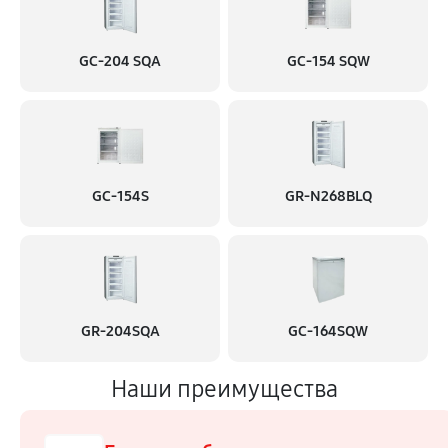
GC-204 SQA
GC-154 SQW
GC-154S
GR-N268BLQ
GR-204SQA
GC-164SQW
Наши преимущества