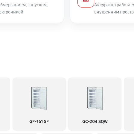
бмерзанием, запуском,
Аккуратно работае
ектроникой
внутренним простр
GF-161 SF
GC-204 SQW