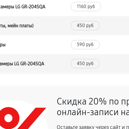
1160 руб
камеры LG GR-204SQA
450 руб
ты, мейн платы)
590 руб
уры
450 руб
камеры LG GR-204SQA
450 руб
деления
Скидка 20% по п
410 руб
онлайн-записи на
590 руб
камеры LG GR-204SQA
Оставьте заявку через сайт и