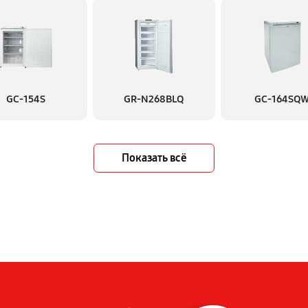
GC-154S
GR-N268BLQ
GC-164SQ
Показать всё