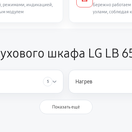
й, режимами, индикацией,
Бережно работаем 
ным модулем
узлами, соблюдая 
ухового шкафа LG LB 6
Нагрев
5
Показать ещё