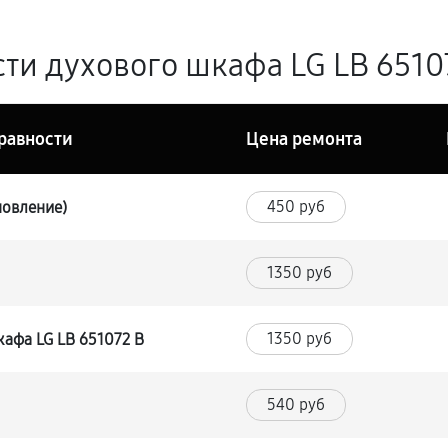
ти духового шкафа LG LB 65107
равности
Цена ремонта
450 руб
новление)
1350 руб
1350 руб
афа LG LB 651072 B
540 руб