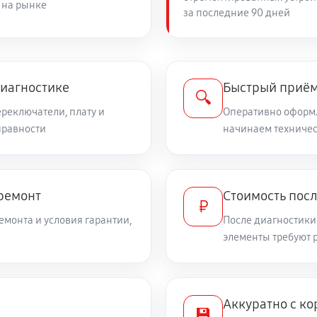
 на рынке
за последние 90 дней
диагностике
Быстрый приём
🔍
ереключатели, плату и
Оперативно оформл
правности
начинаем техничес
 ремонт
Стоимость посл
₽
емонта и условия гарантии,
После диагностики
элементы требуют 
Аккуратно с ко
💾