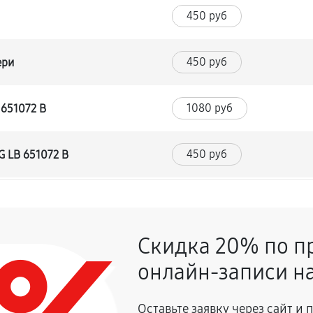
450 руб
450 руб
ери
1080 руб
 651072 B
450 руб
G LB 651072 B
630 руб
Скидка 20% по п
450 руб
онлайн-записи на
810 руб
афа LG LB 651072 B
Оставьте заявку через сайт и