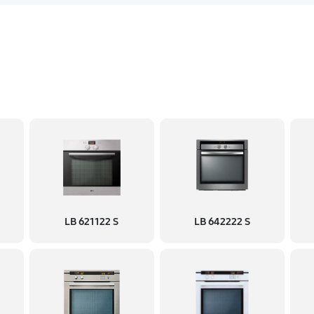
LB 621122 S
LB 642222 S