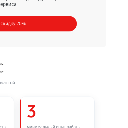
сервиса
60 минут
Заказать
 скидку 20%
C
частей.
3
ств
минимальный опыт работы