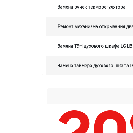
Замена ручек терморегулятора
Ремонт механизма открывания дв
Замена ТЭН духового шкафа LG LB
Замена таймера духового шкафа L
Замена предохранителя
Замена шнура питания
Замена термодатчика духового шк