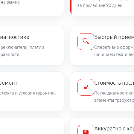
 на рынке
за последние 90 дней
диагностике
Быстрый приём
🔍
ереключатели, плату и
Оперативно оформл
правности
начинаем техничес
 ремонт
Стоимость посл
₽
емонта и условия гарантии,
После диагностики
элементы требуют 
Аккуратно с ко
💾