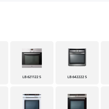
LB 621122 S
LB 642222 S