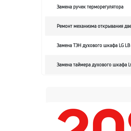
Замена ручек терморегулятора
Ремонт механизма открывания дв
Замена ТЭН духового шкафа LG LB
Замена таймера духового шкафа L
Замена предохранителя
Замена шнура питания
Замена термодатчика духового шк