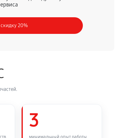
сервиса
60 минут
Заказать
 скидку 20%
C
частей.
3
ств
минимальный опыт работы