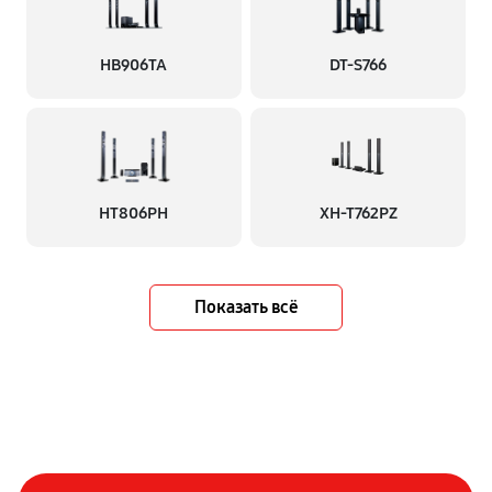
HB906TA
DT-S766
HT806PH
XH-T762PZ
Показать всё