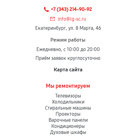
техническим параметрам и не имеют внешних
+7 (343) 214-90-92
дефектов.
info@lg-sc.ru
Установка была выполнена нашим сервисным
Екатеринбург, ул. 8 Марта, 46
центром.
При этом гарантия на сами комплектующие
Режим работы
остается на стороне производителя или
Ежедневно, с 10:00 до 20:00
продавца. За качество сторонних деталей
Приём заявок круглосуточно
сервисный центр ответственности не несет.
Карта сайта
Мы ремонтируем
Телевизоры
Холодильники
Стиральные машины
Проекторы
Варочные панели
Кондиционеры
Духовые шкафы