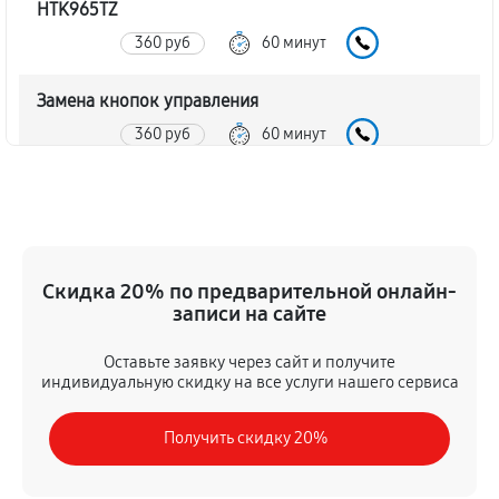
HTK965TZ
360 руб
60 минут
Замена кнопок управления
360 руб
60 минут
Замена предохранителя
450 руб
60 минут
Замена регуляторов домашнего кинотеатра LG
Скидка 20% по предварительной онлайн-
HTK965TZ
записи на сайте
230 руб
60 минут
Оставьте заявку через сайт и получите
индивидуальную скидку на все услуги нашего сервиса
Ремонт Bluetooth-систем
630 руб
60 минут
Получить скидку 20%