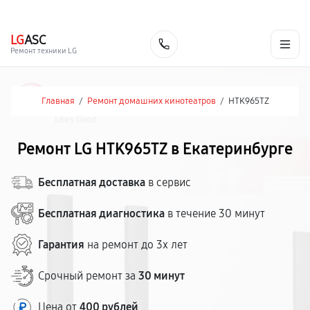
г. Екатеринбург
Ежедневно, с 10:00 до 20:00
+7 (343) 214-90-92
LG
ASC
Заказать
Ремонт техники LG
Главная
/
Ремонт домашних кинотеатров
/
HTK965TZ
Ремонт LG HTK965TZ в Екатеринбурге
Бесплатная доставка
в сервис
Бесплатная диагностика
в течение 30 минут
Гарантия
на ремонт до 3х лет
Срочный ремонт за
30 минут
Цена от
400 рублей