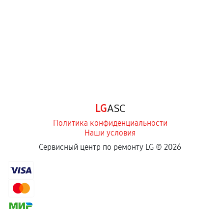
Самостоятельный ремонт или вмешательство
третьих лиц.
Естественный износ деталей, если иное не
предусмотрено отдельно.
Обращение после окончания гарантийного
срока.
Программные сбои, если это не указано в
LG
ASC
отдельных условиях.
Политика конфиденциальности
Наши условия
Если комплектующие куплены
Сервисный центр по ремонту LG ©
2026
самостоятельно
Гарантия на выполненные работы может
сохраняться полностью или частично, если
соблюдены следующие условия:
Предоставленные детали подходят по