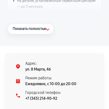
На детали, установленные сервисным центром
— до 3 месяцев.
Что считается гарантийным случаем
Показать полностью
Повторное возникновение неисправности,
напрямую связанной с выполненным
ремонтом.
Поломка установленной детали при
нормальной эксплуатации в течение
Адрес:
гарантийного срока.
ул. 8 Марта, 46
Несоответствие комплектующей заявленным
Режим работы:
техническим характеристикам.
Ежедневно, с 10:00 до 20:00
Городской телефон:
+7 (343) 214-90-92
Документы для подтверждения
гарантии