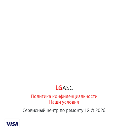
Нарушение правил эксплуатации,
механические повреждения, попадание влаги,
перегрев, коррозия.
Самостоятельный ремонт или вмешательство
третьих лиц.
Естественный износ деталей, если иное не
предусмотрено отдельно.
Обращение после окончания гарантийного
срока.
Программные сбои, если это не указано в
LG
ASC
отдельных условиях.
Политика конфиденциальности
Наши условия
Если комплектующие куплены
Сервисный центр по ремонту LG ©
2026
самостоятельно