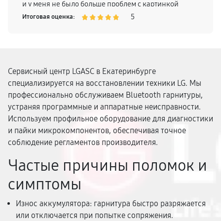
и у меня не было больше проблем с картинкой
телевизора, поэтому смело могу рекомендовать
5
Итоговая оценка:
Сервисный центр LGASC в Екатеринбурге
специализируется на восстановлении техники LG. Мы
профессионально обслуживаем Bluetooth гарнитуры,
устраняя программные и аппаратные неисправности.
Используем профильное оборудование для диагностики
и пайки микрокомпонентов, обеспечивая точное
соблюдение регламентов производителя.
Частые причины поломок и
симптомы
Износ аккумулятора: гарнитура быстро разряжается
или отключается при попытке сопряжения.