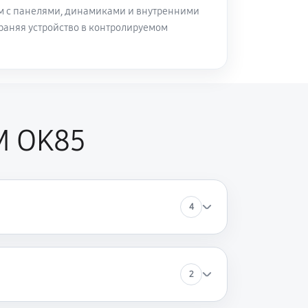
м с панелями, динамиками и внутренними
раняя устройство в контролируемом
M OK85
4
2