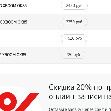
2430 руб
LG XBOOM OK85
2250 руб
 LG XBOOM OK85
1620 руб
720 руб
LG XBOOM OK85
1350 руб
 XBOOM OK85
Скидка 20% по п
900 руб
онлайн-записи на
2700 руб
влаги
Оставьте заявку через сайт и