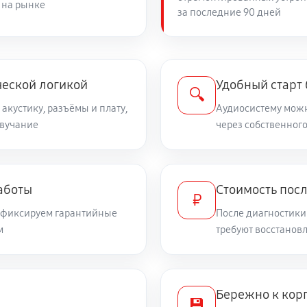
 на рынке
за последние 90 дней
ческой логикой
Удобный старт
🔍
 акустику, разъёмы и плату,
Аудиосистему можн
звучание
через собственного
аботы
Стоимость пос
₽
и фиксируем гарантийные
После диагностики
м
требуют восстанов
Бережно к корп
💾