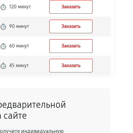
120 минут
Заказать
90 минут
Заказать
60 минут
Заказать
45 минут
Заказать
50 минут
Заказать
редварительной
40 минут
Заказать
 сайте
150 минут
Заказать
 получите индивидуальную