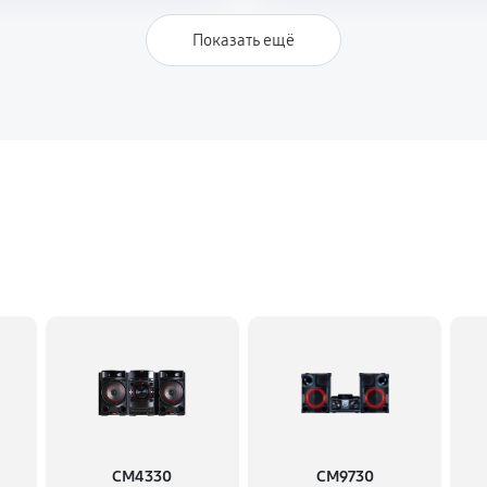
Показать ещё
CM4330
CM9730