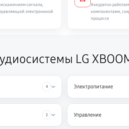
 искажением сигнала,
Аккуратно работае
 управляющей электроникой
компонентами, сох
процессе
аудиосистемы LG XBOO
Электропитание
4
Управление
2