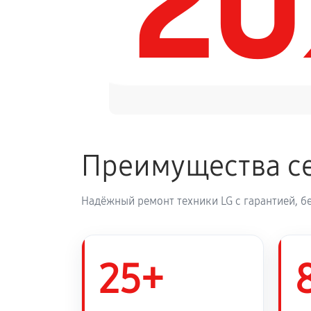
2
Замена динамика аудиосистемы 
Обновление ПО аудиосистемы LG
Замена корпуса аудиосистемы LG
Преимущества се
Замена кабеля питания
Надёжный ремонт техники LG с гарантией, б
25+