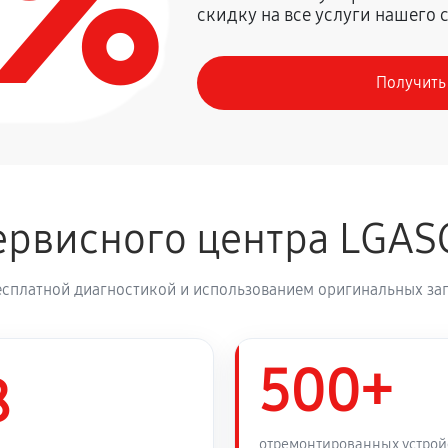
0%
скидку на все услуги нашего 
1350 руб
LG XBOOM OK85
Получить
630 руб
 XBOOM OK85
1260 руб
 XBOOM OK85
рвисного центра LGAS
810 руб
есплатной диагностикой и использованием оригинальных зап
500+
8
отремонтированных устрой