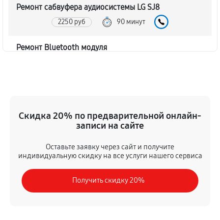
Ремонт сабвуфера аудиосистемы LG SJ8
2250 руб
90 минут
Ремонт Bluetooth модуля
1620 руб
60 минут
Чистка контактов аудиосистемы LG SJ8
720 руб
45 минут
Скидка 20% по предварительной онлайн-
записи на сайте
Замена шлейфа аудиосистемы LG SJ8
1350 руб
50 минут
Оставьте заявку через сайт и получите
индивидуальную скидку на все услуги нашего сервиса
Замена разъема питания
Получить скидку 20%
900 руб
40 минут
Восстановление после попадания влаги