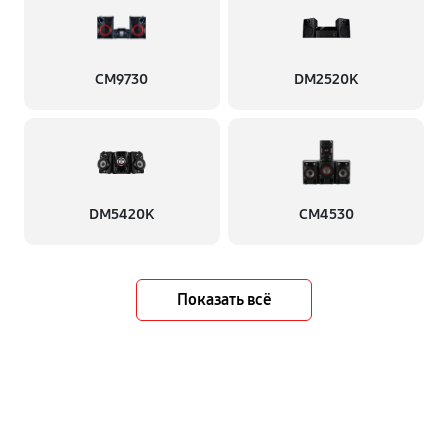
CM9730
DM2520K
DM5420K
CM4530
Показать всё