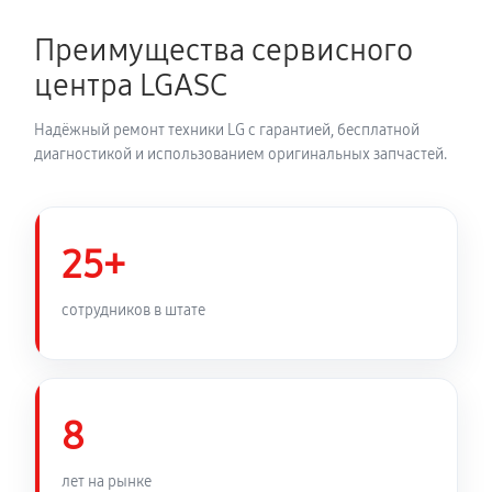
2700 руб
150 минут
Преимущества сервисного
Замена динамика аудиосистемы LG SJ8
центра LGASC
1350 руб
60 минут
Надёжный ремонт техники LG с гарантией, бесплатной
Обновление ПО аудиосистемы LG SJ8
диагностикой и использованием оригинальных запчастей.
630 руб
30 минут
Замена корпуса аудиосистемы LG SJ8
25+
1260 руб
90 минут
сотрудников в штате
Замена кабеля питания
810 руб
45 минут
8
лет на рынке