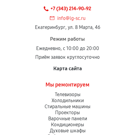
техническим параметрам и не имеют внешних
+7 (343) 214-90-92
дефектов.
info@lg-sc.ru
Установка была выполнена нашим сервисным
Екатеринбург, ул. 8 Марта, 46
центром.
При этом гарантия на сами комплектующие
Режим работы
остается на стороне производителя или
Ежедневно, с 10:00 до 20:00
продавца. За качество сторонних деталей
Приём заявок круглосуточно
сервисный центр ответственности не несет.
Карта сайта
Мы ремонтируем
Телевизоры
Холодильники
Стиральные машины
Проекторы
Варочные панели
Кондиционеры
Духовые шкафы