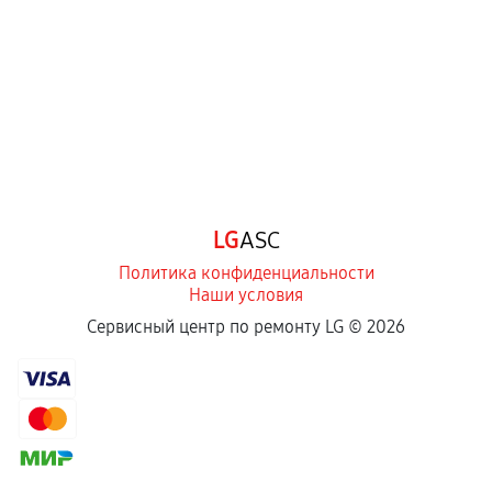
Самостоятельный ремонт или вмешательство
третьих лиц.
Естественный износ деталей, если иное не
предусмотрено отдельно.
Обращение после окончания гарантийного
срока.
Программные сбои, если это не указано в
LG
ASC
отдельных условиях.
Политика конфиденциальности
Наши условия
Если комплектующие куплены
Сервисный центр по ремонту LG ©
2026
самостоятельно
Гарантия на выполненные работы может
сохраняться полностью или частично, если
соблюдены следующие условия:
Предоставленные детали подходят по