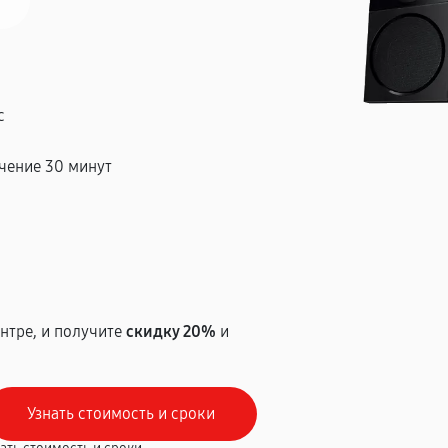
с
чение 30 минут
т
нтре, и получите
скидку 20%
и