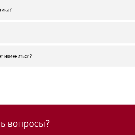
тика?
т измениться?
сь вопросы?