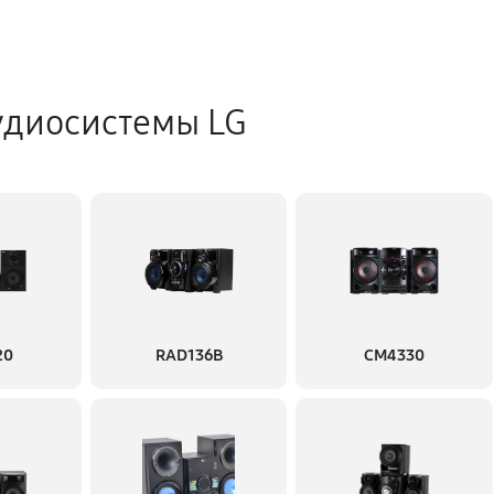
удиосистемы LG
20
RAD136B
CM4330