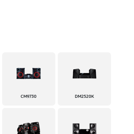
CM9730
DM2520K