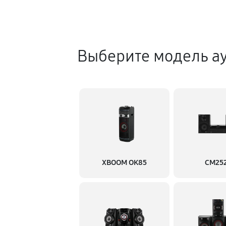
Выберите модель а
XBOOM OK85
CM25