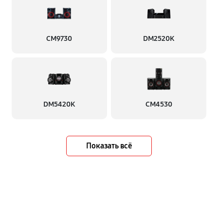
CM9730
DM2520K
DM5420K
CM4530
Показать всё