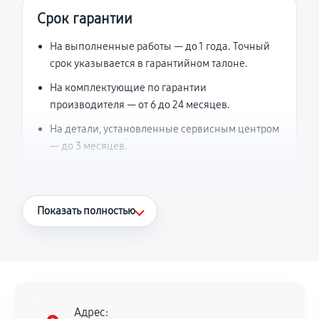
Срок гарантии
На выполненные работы — до 1 года. Точный
срок указывается в гарантийном талоне.
На комплектующие по гарантии
производителя — от 6 до 24 месяцев.
На детали, установленные сервисным центром
— до 3 месяцев.
Что считается гарантийным случаем
Показать полностью
Повторное возникновение неисправности,
напрямую связанной с выполненным
ремонтом.
Поломка установленной детали при
нормальной эксплуатации в течение
Адрес: