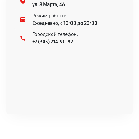
гарантийного срока.
ул. 8 Марта, 46
Несоответствие комплектующей заявленным
Режим работы:
техническим характеристикам.
Ежедневно, с 10:00 до 20:00
Городской телефон:
+7 (343) 214-90-92
Документы для подтверждения
гарантии
Гарантийный талон.
Акт выполненных работ с датой, перечнем
услуг и сроком гарантии.
Документы на установленные комплектующие
и кассовый чек.
Расширенная гарантия