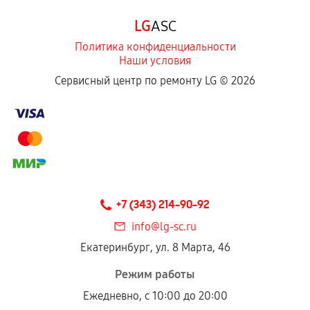
Программные сбои, если это не указано в
LG
ASC
отдельных условиях.
Политика конфиденциальности
Наши условия
Если комплектующие куплены
Сервисный центр по ремонту LG ©
2026
самостоятельно
Гарантия на выполненные работы может
сохраняться полностью или частично, если
соблюдены следующие условия:
Предоставленные детали подходят по
техническим параметрам и не имеют внешних
+7 (343) 214-90-92
дефектов.
info@lg-sc.ru
Установка была выполнена нашим сервисным
Екатеринбург, ул. 8 Марта, 46
центром.
При этом гарантия на сами комплектующие
Режим работы
остается на стороне производителя или
Ежедневно, с 10:00 до 20:00
продавца. За качество сторонних деталей