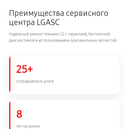
2700 руб
150 минут
Преимущества сервисного
Замена динамика аудиосистемы LG NB3540
центра LGASC
1350 руб
60 минут
Надёжный ремонт техники LG с гарантией, бесплатной
Обновление ПО аудиосистемы LG NB3540
диагностикой и использованием оригинальных запчастей.
630 руб
30 минут
Замена корпуса аудиосистемы LG NB3540
25+
1260 руб
90 минут
сотрудников в штате
Замена кабеля питания
810 руб
45 минут
8
лет на рынке