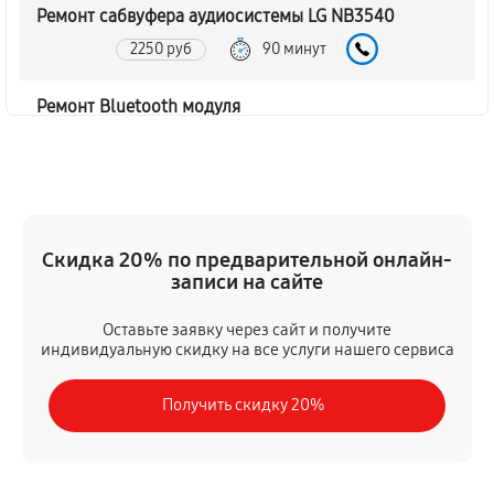
Ремонт сабвуфера аудиосистемы LG NB3540
2250 руб
90 минут
Ремонт Bluetooth модуля
1620 руб
60 минут
Чистка контактов аудиосистемы LG NB3540
720 руб
45 минут
Скидка 20% по предварительной онлайн-
записи на сайте
Замена шлейфа аудиосистемы LG NB3540
1350 руб
50 минут
Оставьте заявку через сайт и получите
индивидуальную скидку на все услуги нашего сервиса
Замена разъема питания
Получить скидку 20%
900 руб
40 минут
Восстановление после попадания влаги