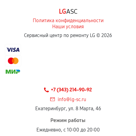
Программные сбои, если это не указано в
LG
ASC
отдельных условиях.
Политика конфиденциальности
Наши условия
Если комплектующие куплены
Сервисный центр по ремонту LG ©
2026
самостоятельно
Гарантия на выполненные работы может
сохраняться полностью или частично, если
соблюдены следующие условия:
Предоставленные детали подходят по
техническим параметрам и не имеют внешних
+7 (343) 214-90-92
дефектов.
info@lg-sc.ru
Установка была выполнена нашим сервисным
Екатеринбург, ул. 8 Марта, 46
центром.
При этом гарантия на сами комплектующие
Режим работы
остается на стороне производителя или
Ежедневно, с 10:00 до 20:00
продавца. За качество сторонних деталей