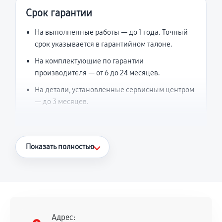
Срок гарантии
На выполненные работы — до 1 года. Точный
срок указывается в гарантийном талоне.
На комплектующие по гарантии
производителя — от 6 до 24 месяцев.
На детали, установленные сервисным центром
— до 3 месяцев.
Что считается гарантийным случаем
Показать полностью
Повторное возникновение неисправности,
напрямую связанной с выполненным
ремонтом.
Поломка установленной детали при
нормальной эксплуатации в течение
Адрес: