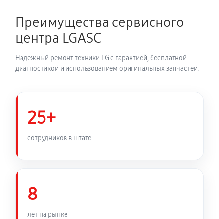
2700 руб
150 минут
Преимущества сервисного
Замена динамика аудиосистемы LG LAS650M
центра LGASC
1350 руб
60 минут
Надёжный ремонт техники LG с гарантией, бесплатной
Обновление ПО аудиосистемы LG LAS650M
диагностикой и использованием оригинальных запчастей.
630 руб
30 минут
Замена корпуса аудиосистемы LG LAS650M
25+
1260 руб
90 минут
сотрудников в штате
Замена кабеля питания
810 руб
45 минут
8
лет на рынке