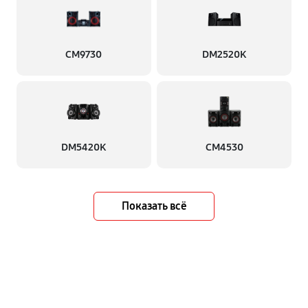
CM9730
DM2520K
DM5420K
CM4530
Показать всё