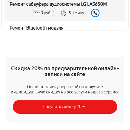
Ремонт сабвуфера аудиосистемы LG LAS650M
2250 руб
90 минут
Ремонт Bluetooth модуля
1620 руб
60 минут
Чистка контактов аудиосистемы LG LAS650M
720 руб
45 минут
Скидка 20% по предварительной онлайн-
записи на сайте
Замена шлейфа аудиосистемы LG LAS650M
1350 руб
50 минут
Оставьте заявку через сайт и получите
индивидуальную скидку на все услуги нашего сервиса
Замена разъема питания
Получить скидку 20%
900 руб
40 минут
Восстановление после попадания влаги