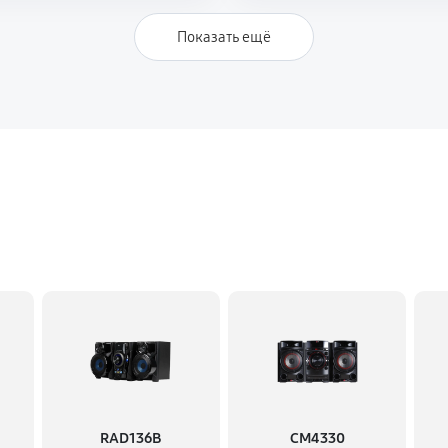
Показать ещё
RAD136B
CM4330