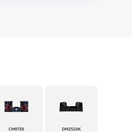
CM9730
DM2520K