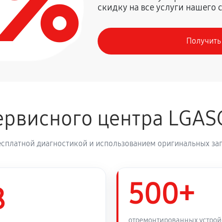
0%
скидку на все услуги нашего 
1350 руб
G CM9760
Получить
630 руб
 CM9760
1260 руб
 CM9760
рвисного центра LGAS
810 руб
есплатной диагностикой и использованием оригинальных зап
500+
8
отремонтированных устрой