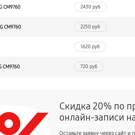
2430 руб
LG CM9760
2250 руб
LG CM9760
1620 руб
720 руб
LG CM9760
1350 руб
CM9760
Скидка 20% по п
900 руб
онлайн-записи на
2700 руб
влаги
Оставьте заявку через сайт и