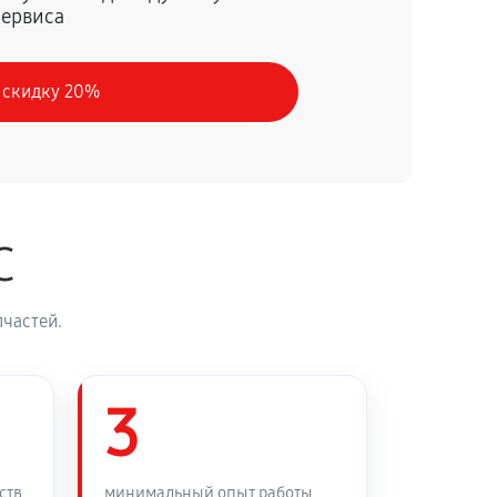
сервиса
60 минут
Заказать
 скидку 20%
30 минут
Заказать
90 минут
Заказать
C
45 минут
Заказать
частей.
3
ств
минимальный опыт работы