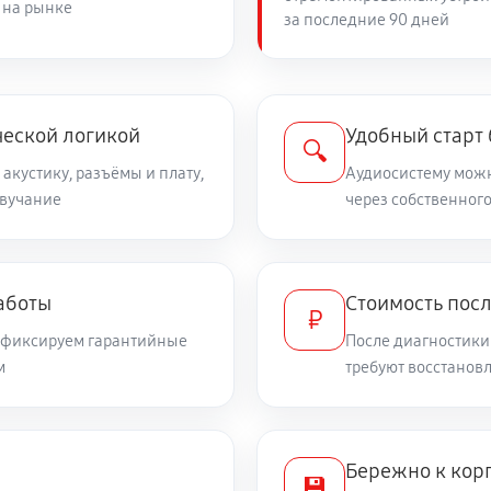
 на рынке
за последние 90 дней
ческой логикой
Удобный старт
🔍
 акустику, разъёмы и плату,
Аудиосистему можн
звучание
через собственного
аботы
Стоимость пос
₽
и фиксируем гарантийные
После диагностики
м
требуют восстанов
Бережно к корп
💾