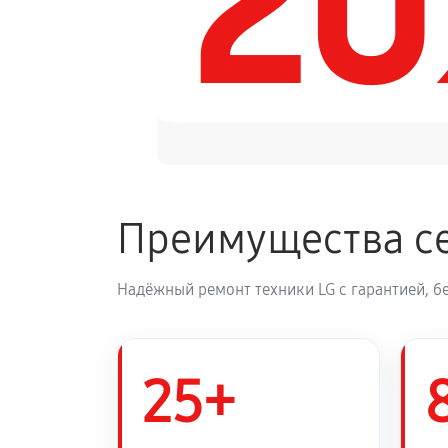
2
Замена динамика аудиосистемы L
Обновление ПО аудиосистемы LG
Замена корпуса аудиосистемы LG
Преимущества се
Замена кабеля питания
Надёжный ремонт техники LG с гарантией, б
25+