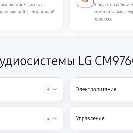
 искажением сигнала,
Аккуратно работае
 управляющей электроникой
компонентами, сох
процессе
аудиосистемы LG CM976
Электропитание
4
Управление
2