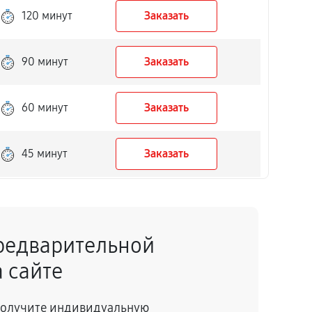
120 минут
Заказать
90 минут
Заказать
60 минут
Заказать
45 минут
Заказать
50 минут
Заказать
редварительной
40 минут
Заказать
 сайте
150 минут
Заказать
 получите индивидуальную