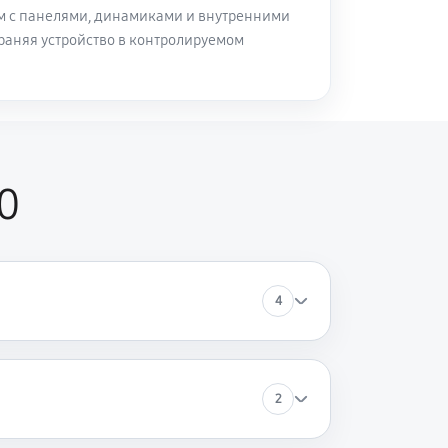
м с панелями, динамиками и внутренними
раняя устройство в контролируемом
0
4
2