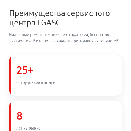
2700 руб
150 минут
Преимущества сервисного
Замена динамика аудиосистемы LG CM9740
центра LGASC
1350 руб
60 минут
Надёжный ремонт техники LG с гарантией, бесплатной
Обновление ПО аудиосистемы LG CM9740
диагностикой и использованием оригинальных запчастей.
630 руб
30 минут
Замена корпуса аудиосистемы LG CM9740
25+
1260 руб
90 минут
сотрудников в штате
Замена кабеля питания
810 руб
45 минут
8
лет на рынке