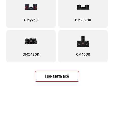
CM9730
DM2520K
DM5420K
CM4530
Показать всё