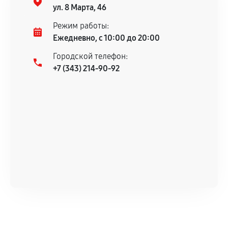
гарантийного срока.
ул. 8 Марта, 46
Несоответствие комплектующей заявленным
Режим работы:
техническим характеристикам.
Ежедневно, с 10:00 до 20:00
Городской телефон:
+7 (343) 214-90-92
Документы для подтверждения
гарантии
Гарантийный талон.
Акт выполненных работ с датой, перечнем
услуг и сроком гарантии.
Документы на установленные комплектующие
и кассовый чек.
Расширенная гарантия