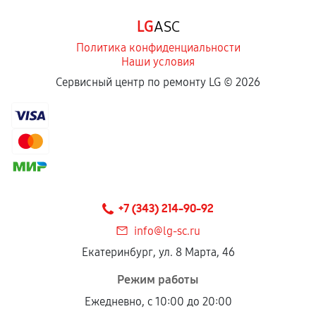
Программные сбои, если это не указано в
LG
ASC
отдельных условиях.
Политика конфиденциальности
Наши условия
Если комплектующие куплены
Сервисный центр по ремонту LG ©
2026
самостоятельно
Гарантия на выполненные работы может
сохраняться полностью или частично, если
соблюдены следующие условия:
Предоставленные детали подходят по
техническим параметрам и не имеют внешних
+7 (343) 214-90-92
дефектов.
info@lg-sc.ru
Установка была выполнена нашим сервисным
Екатеринбург, ул. 8 Марта, 46
центром.
При этом гарантия на сами комплектующие
Режим работы
остается на стороне производителя или
Ежедневно, с 10:00 до 20:00
продавца. За качество сторонних деталей