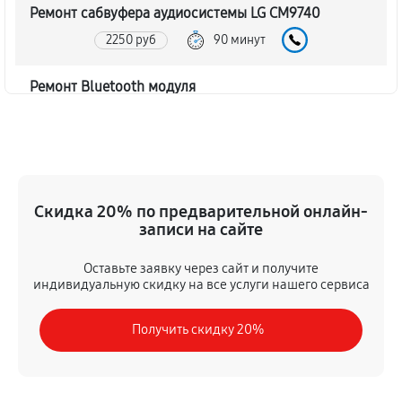
Ремонт сабвуфера аудиосистемы LG CM9740
2250 руб
90 минут
Ремонт Bluetooth модуля
1620 руб
60 минут
Чистка контактов аудиосистемы LG CM9740
720 руб
45 минут
Скидка 20% по предварительной онлайн-
записи на сайте
Замена шлейфа аудиосистемы LG CM9740
1350 руб
50 минут
Оставьте заявку через сайт и получите
индивидуальную скидку на все услуги нашего сервиса
Замена разъема питания
Получить скидку 20%
900 руб
40 минут
Восстановление после попадания влаги