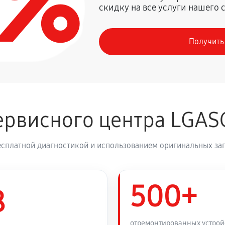
0%
скидку на все услуги нашего 
1350 руб
G BH6530T
Получить
630 руб
 BH6530T
1260 руб
 BH6530T
рвисного центра LGAS
810 руб
есплатной диагностикой и использованием оригинальных зап
500+
8
отремонтированных устрой