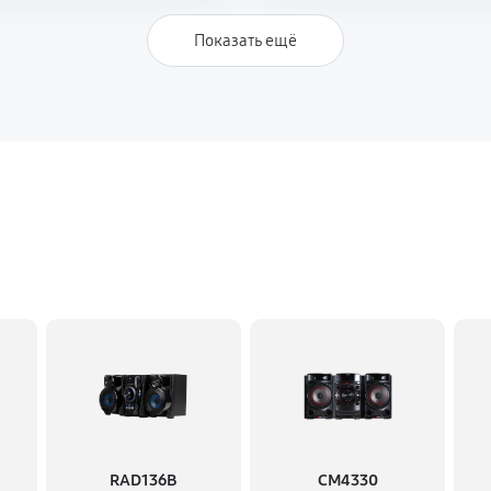
Показать ещё
RAD136B
CM4330