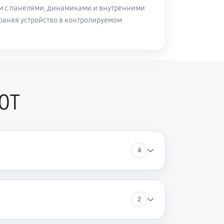
м с панелями, динамиками и внутренними
раняя устройство в контролируемом
0T
4
2