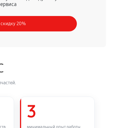
сервиса
60 минут
Заказать
 скидку 20%
30 минут
Заказать
90 минут
Заказать
C
45 минут
Заказать
частей.
3
ств
минимальный опыт работы