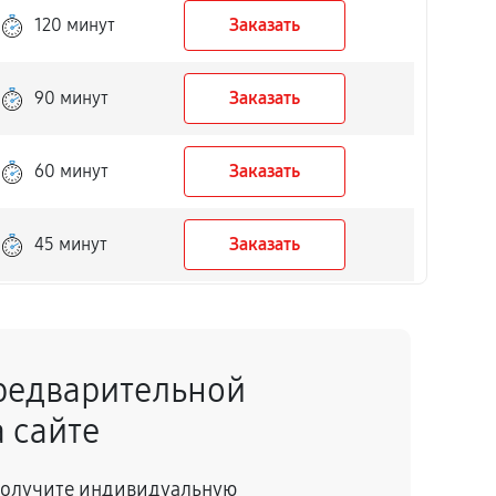
120 минут
Заказать
90 минут
Заказать
60 минут
Заказать
45 минут
Заказать
50 минут
Заказать
редварительной
40 минут
Заказать
 сайте
150 минут
Заказать
 получите индивидуальную