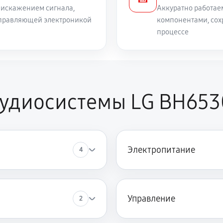
 искажением сигнала,
Аккуратно работае
 управляющей электроникой
компонентами, сох
процессе
аудиосистемы LG BH653
Электропитание
4
Управление
2