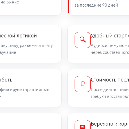
 на рынке
за последние 90 дней
ческой логикой
Удобный старт
🔍
 акустику, разъёмы и плату,
Аудиосистему можн
звучание
через собственного
аботы
Стоимость пос
₽
и фиксируем гарантийные
После диагностики
м
требуют восстанов
Бережно к корп
💾