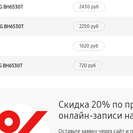
2430 руб
LG BH6530T
2250 руб
LG BH6530T
1620 руб
720 руб
LG BH6530T
1350 руб
 BH6530T
Скидка 20% по п
900 руб
онлайн-записи на
2700 руб
влаги
Оставьте заявку через сайт и