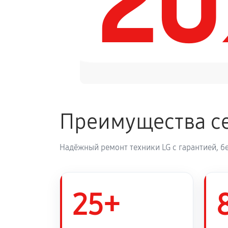
2
Замена динамика аудиосистемы L
Обновление ПО аудиосистемы LG
Замена корпуса аудиосистемы LG
Преимущества се
Замена кабеля питания
Надёжный ремонт техники LG с гарантией, б
25+