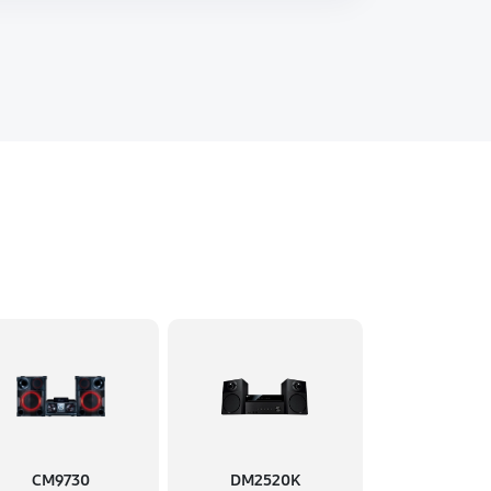
CM9730
DM2520K