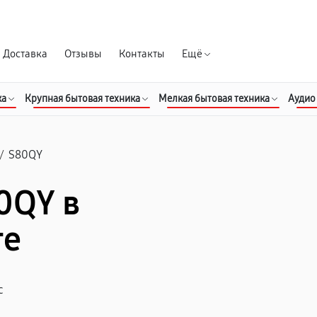
Гарантия д
Доставка
Отзывы
Контакты
Ещё
ка
Крупная бытовая техника
Мелкая бытовая техника
Аудио
/
S80QY
0QY в
ге
с