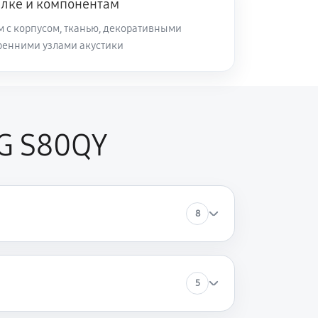
елке и компонентам
м с корпусом, тканью, декоративными
ренними узлами акустики
LG S80QY
8
5