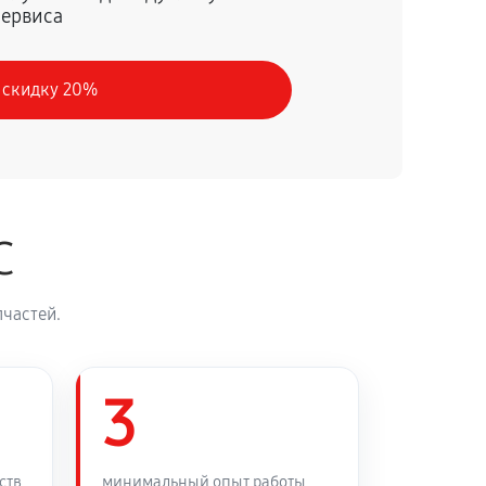
сервиса
60 минут
Заказать
 скидку 20%
C
частей.
3
ств
минимальный опыт работы