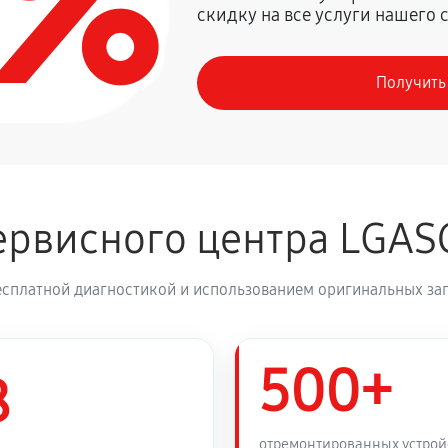
0%
скидку на все услуги нашего 
1650 руб
емы LG S80QY
Получить
рвисного центра LGAS
есплатной диагностикой и использованием оригинальных зап
500+
8
отремонтированных устрой