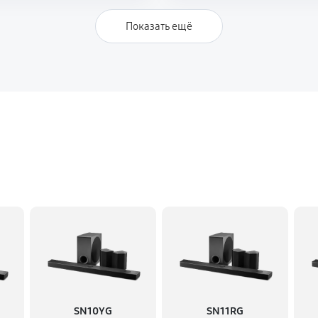
Показать ещё
SN10YG
SN11RG