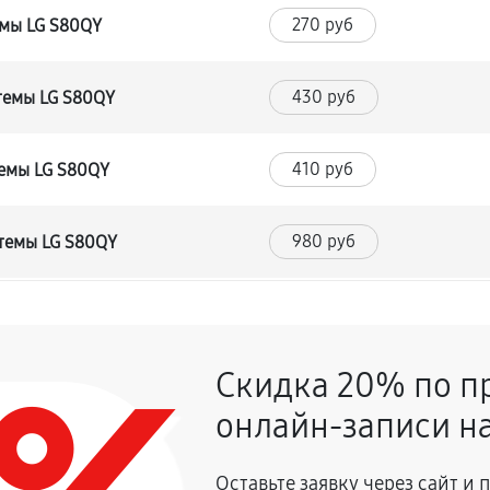
270 руб
емы LG S80QY
430 руб
темы LG S80QY
410 руб
темы LG S80QY
980 руб
стемы LG S80QY
410 руб
 LG S80QY
Скидка 20% по п
520 руб
й системы LG S80QY
онлайн-записи на
1800 руб
Оставьте заявку через сайт и