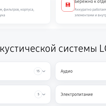
а
Бережно к отд
💾
, фильтров, корпуса,
Аккуратно работае
ука
элементами и внут
кустической системы 
Аудио
15
Электропитание
5