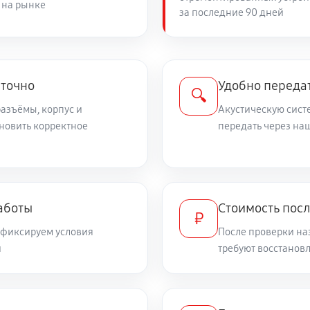
 на рынке
за последние 90 дней
 точно
Удобно передат
🔍
азъёмы, корпус и
Акустическую сист
новить корректное
передать через на
аботы
Стоимость посл
₽
 фиксируем условия
После проверки на
и
требуют восстанов